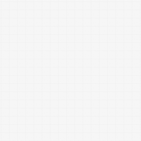
す。
お客様の満足を何より重視し、空
調業界で日本一の顧客満足度を目
指しています。
また、社員一人ひとりが成長し、
自分らしい働き方や生き方を実現
できる環境づくりにも力を入れて
います。
挑戦を続けながら、これからの当
たり前をつくろうとしている企業
さまです。