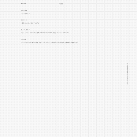
制作期間
3週間
媒体の種類
ブースデザイン
​使用ツール
Adobe Illustrator, Adobe Photoshop
サイズ・数など
行灯：W800×H2400mm／側面：W2100×H2700mm／奥面：W4900×H2700mm
作業範囲
イラストやデザイン素材の手配, デザイン, ヒアリング, 印刷用データ作成, 構成, 画像の補正や軽微な加工
◆デザインの意図など
展示会ブースの壁面デザインで
(C) 2026 NAKA GRAPHIC. All rights reserved.
す。3面を総合的にデザインしま
した。
パーストワン株式会社は空調業界
を中心に、新しい価値を生み出す
ことを大切にしている会社です。
これまでのやり方や業界の常識に
とらわれず、「今あるものに、こ
れまでになかった価値を加える」
ことを軸に事業を展開していま