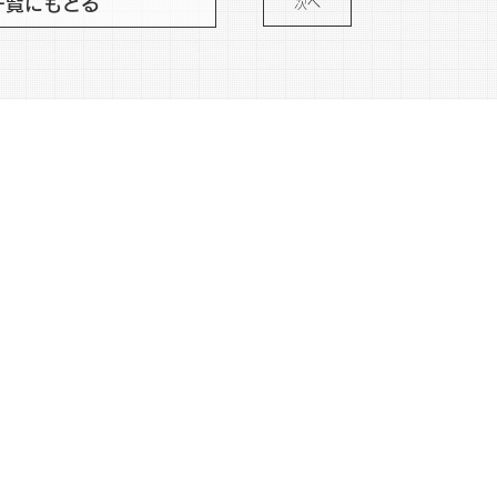
一覧にもどる
次へ
DOW
SNS
POLICY
FAQ
Instagram
nala
著作権について
X
ers
プライバシーポリシー
facebook
dworks
Cookie ポリシー
Linkedin