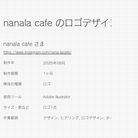
nanala cafe のロゴデザイン
nanala cafe さま
https://www.instagram.com/nana.lacafe/
制作年
2025年08月
制作期間
1ヶ月
媒体の種類
ロゴ
​使用ツール
Adobe Illustrator
サイズ・数など
ロゴ1式
作業範囲
デザイン, ヒアリング, ロゴデザイン, タイポグラフィ