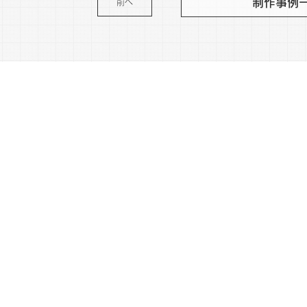
制作事例
前へ
WIN
MENU
coco
WORKS
Lanc
NEWS
crow
ABOUT
MAIL