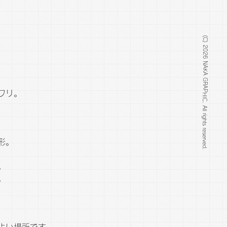
(C) 2026 NAKA GRAPHIC. All rights reserved.
マワリ。
形。
。
。