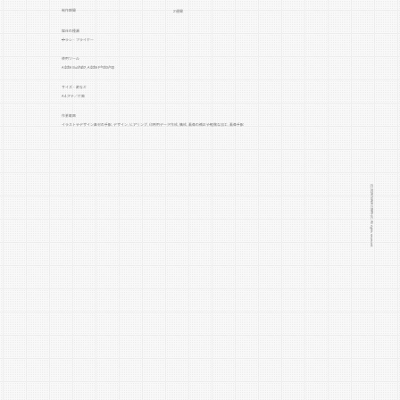
制作期間
2週間
媒体の種類
チラシ・フライヤー
​使用ツール
Adobe Illustrator, Adobe Photoshop
サイズ・数など
A4タテ／片面
作業範囲
イラストやデザイン素材の手配, デザイン, ヒアリング, 印刷用データ作成, 構成, 画像の補正や軽微な加工, 画像手配
◆デザインの意図など
土木や建設のサポート会社の会社
(C) 2026 NAKA GRAPHIC. All rights reserved.
案内リーフレットです。
株式会社エーアールは、建設現場
における施工管理業務を中心に、
現場監督の負担を軽減する各種サ
ポートを行う建設支援会社です。
安全管理・品質管理・写真管理・
測量・書類作成など、煩雑で専門
性の高い業務を代行し、現場が円
滑に進む体制づくりを支えていま