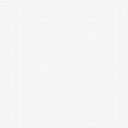
す。
また、公共・民間工事の請負や、
発注者側の立場で施工管理を補佐
する発注者支援業務にも対応。
「頼んでよかった」「またお願い
したい」と言われる存在を目指
し、技術力と向上心を持って現場
に寄り添う企業です。