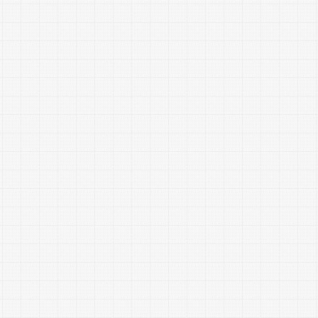
極的に展開し、
長野商工会議所と連携し、実りあ
る活動を重ねながら「ワクワクす
る街・長野」を目指しています。
その中で松代支部では毎年真田ま
つりに注力しており、女性会とし
てイベントを盛り上げるお手伝い
をしています。