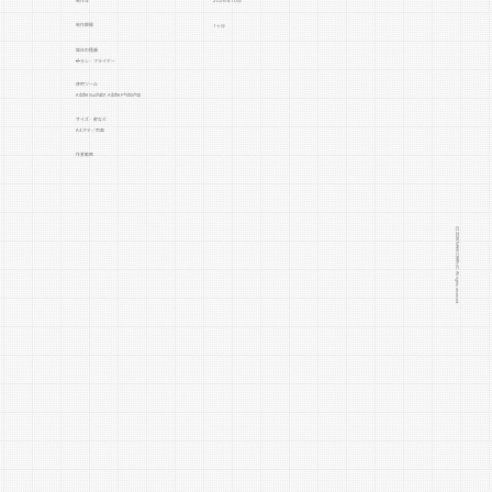
制作年
2025年10月
制作期間
1ヶ月
媒体の種類
チラシ・フライヤー
​使用ツール
Adobe Illustrator, Adobe Photoshop
サイズ・数など
A4タテ／両面
作業範囲
イラストやデザイン素材の手配, デザイン, ヒアリング, 印刷入稿作業, 印刷用データ作成, 広報, 構成, 画像の補正や軽微な加工, 配達
◆デザインの意図など
長野商工会議所女性会松代地域振
(C) 2026 NAKA GRAPHIC. All rights reserved.
興部の真田十万石まつり女性会チ
ラシです。
長野商工会議所女性会は女性活躍
の推進に取り組む組織です。
研修や交流、地域活動を通じて、
会員一人ひとりの成長と経営力の
向上を支えています。
防災・環境・まちづくりなど、女
性の視点を生かした地域貢献を積