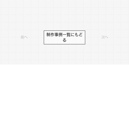
※さまざまなリスクを防ぐため作品の内容は変更している場合がございます。
制作事例一覧にもど
前へ
次へ
る
わくわくをプレゼントする