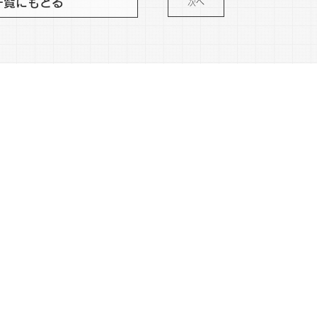
一覧にもどる
次へ
DOW
SNS
POLICY
FAQ
Instagram
nala
著作権について
X
ers
プライバシーポリシー
facebook
dworks
Cookie ポリシー
Linkedin