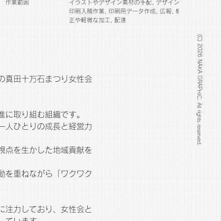
作業範囲
イラストやデザイン素材の手配, デザイン, ヒアリング,
印刷入稿作業, 印刷用データ作成, 広報, 構成, 画像の補
正や軽微な加工, 配達
(C) 2026 NAKA GRAPHIC. All rights reserved.
の真田十万石まつり女性会
進に取り組む組織です。
一人ひとりの成長と経営力
視点を生かした地域貢献を
動を重ねながら「ワクワク
に注力しており、女性会と