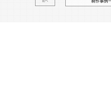
制作事例
前へ
WIN
MENU
coco
WORKS
Lanc
NEWS
crow
ABOUT
MAIL