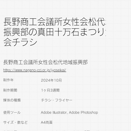
長野商工会議所女性会松代地域
振興部の真田十万石まつり女性
会チラシ
長野商工会議所女性会松代地域振興部
https://www.nagano-cci.or.jp/jyoseikai/
制作年
2024年10月
制作期間
1ヶ月3週間
媒体の種類
チラシ・フライヤー
​使用ツール
Adobe Illustrator, Adobe Photoshop
サイズ・数など
A4両面