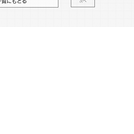
一覧にもどる
次へ
。
DOW
SNS
POLICY
FAQ
Instagram
nala
著作権について
X
ers
プライバシーポリシー
facebook
dworks
Cookie ポリシー
Linkedin