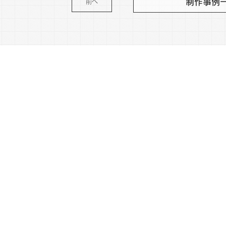
制作事例
前へ
※さまざまなリスクを防ぐため作品の内容は変更している場合がございます
WIN
MENU
coco
WORKS
Lanc
NEWS
crow
ABOUT
MAIL