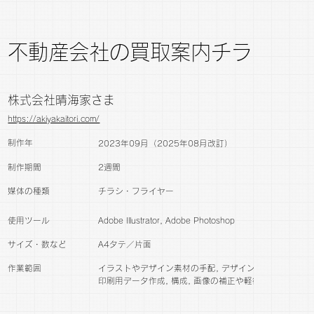
不動産会社の買取案内チラシ
株式会社晴海家さま
https://akiyakaitori.com/
制作年
2023年09月（2025年08月改訂）
制作期間
2週間
媒体の種類
チラシ・フライヤー
​使用ツール
Adobe Illustrator, Adobe Photoshop
サイズ・数など
A4タテ／片面
作業範囲
イラストやデザイン素材の手配, デザイン, ヒアリング,
印刷用データ作成, 構成, 画像の補正や軽微な加工