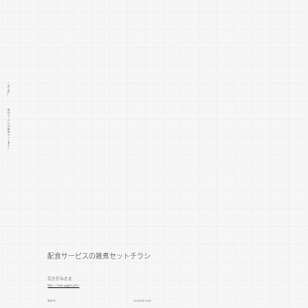
> WORKS >
配食サービスの雑煮セットチラシ
配食サービスの雑煮セットチラシ
花かがみさま
https://hana-kagami.com/
制作年
2025年10月