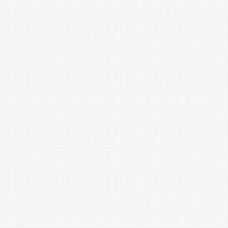
ータリングなど幅広いシーンに対
応しています。
また、高齢の方やお身体の不自由
な方に向けた訪問給食や買い物代
行を通じて、地域の暮らしと健康
を支えています。
真空パック商品の提供や商品開発
にも取り組み、日常から特別な日
まで食の選択肢を広げています。
食事とともに安心を届けることを
大切にし、地域に寄り添いながら
サービスの可能性を広げてらっし
ゃいます。