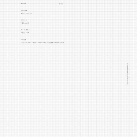
制作期間
2ヶ月
媒体の種類
チラシ・フライヤー
​使用ツール
Adobe Illustrator
サイズ・数など
A4タテ／片面
作業範囲
ヒアリング, デザイン, 構成, イラストやデザイン素材の手配, 印刷用データ作成
◆デザインの意図など
配食サービスの雑煮セットチラシ
(C) 2026 NAKA GRAPHIC. All rights reserved.
です。
花かがみは、「美味しい食事が、
毎日の元気と笑顔につながる」と
いう想いを大切に、食を通じたサ
ービスを展開している事業者で
す。
手作りの温かみと栄養バランス、
安心・安全に配慮した料理を軸
に、出張シェフや仕出し弁当、ケ