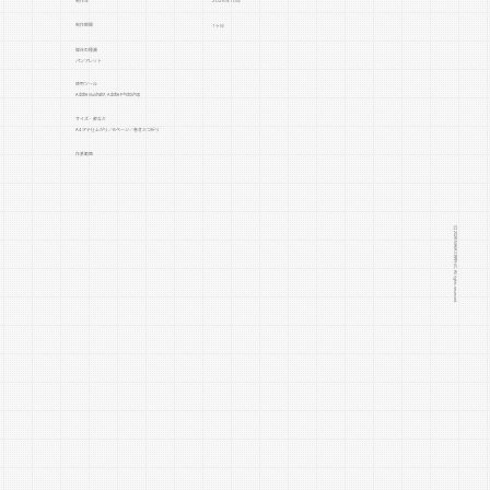
制作年
2025年10月
制作期間
1ヶ月
媒体の種類
パンフレット
​使用ツール
Adobe Illustrator, Adobe Photoshop
サイズ・数など
A4タテ仕上がり／6ページ／巻き三つ折り
作業範囲
イラストやデザイン素材の手配, デザイン, ヒアリング, 印刷用データ作成, 構成, 画像の補正や軽微な加工, 画像手配
◆デザインの意図など
コンクール鑑賞券付き海外ツアー
(C) 2026 NAKA GRAPHIC. All rights reserved.
のパンフレットです。
株式会社東京国際ツアーズは、国
内外の旅行企画・主催をはじめ、
音楽コンサートのチケット手配、
保険代理店業、海外音楽大学への
留学あっせん、レンタカー事業ま
で幅広く展開する旅行関連企業で
す。
多様なニーズに応えるサービス体